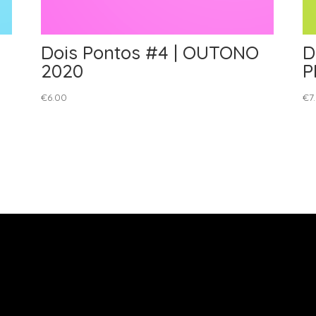
Dois Pontos #4 | OUTONO
D
2020
P
€
6.00
€
7