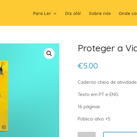
Para Ler
Diz olá!
Sobre nós
Onde co
Proteger a V
€
5.00
Caderno cheio de atividade
Texto em PT e ENG
16 páginas
Público-alvo +5
Quantidade