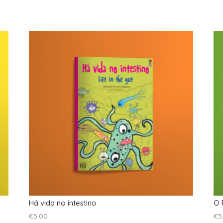
Há vida no intestino
O 
€
5.00
€
5