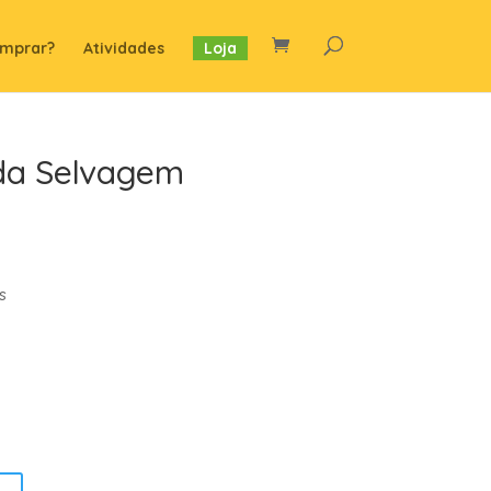
mprar?
Atividades
Loja
ida Selvagem
s