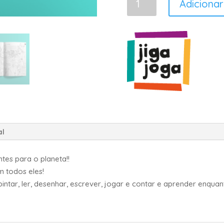
Adicionar
de
Proteger
a
Vida
Selvagem
al
tes para o planeta!!
im todos eles!
ntar, ler, desenhar, escrever, jogar e contar e aprender enquan