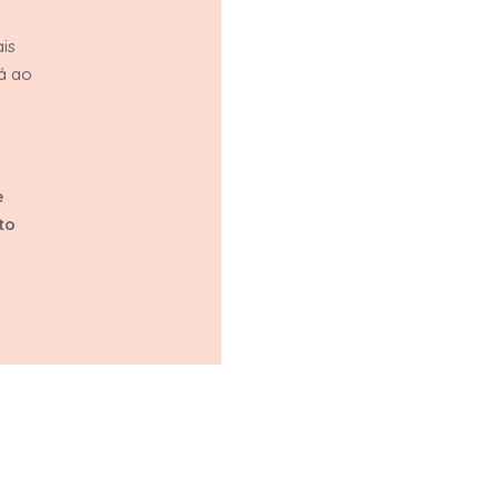
is
á ao
e
to