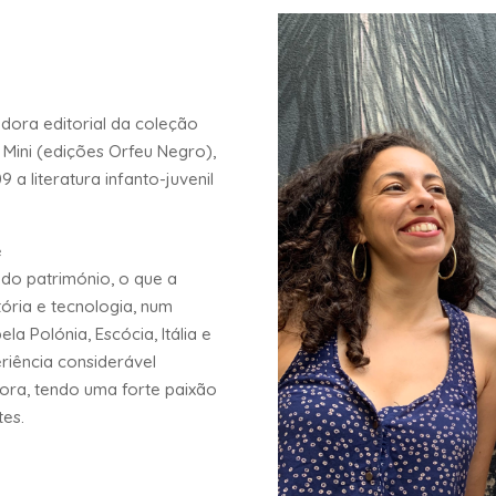
adora editorial da coleção
u Mini (edições Orfeu Negro),
 literatura infanto-juvenil
e
do património, o que a
tória e tecnologia, num
la Polónia, Escócia, Itália e
riência considerável
dora, tendo uma forte paixão
tes.