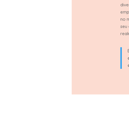
dive
empá
no m
seu
real