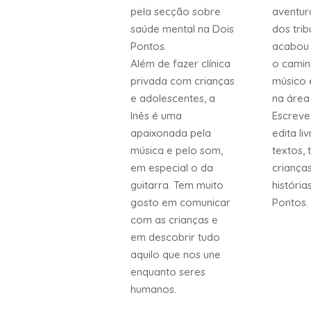
pela secção sobre
aventur
saúde mental na Dois
dos trib
Pontos.
acabou 
Além de fazer clínica
o camin
privada com crianças
músico 
e adolescentes, a
na área 
Inês é uma
Escreve
apaixonada pela
edita li
música e pelo som,
textos, 
em especial o da
criança
guitarra. Tem muito
história
gosto em comunicar
Pontos.
com as crianças e
em descobrir tudo
aquilo que nos une
enquanto seres
humanos.