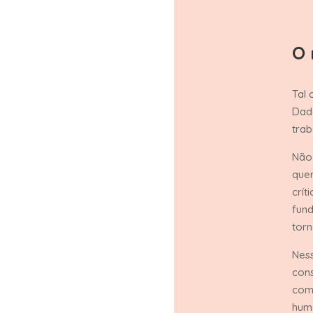
O 
Tal 
Dado
trab
Não 
que
crít
fund
torn
Ness
cons
com
huma