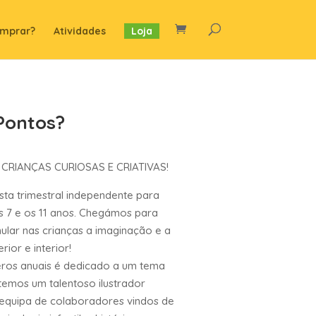
mprar?
Atividades
Loja
Pontos?
 CRIANÇAS CURIOSAS E CRIATIVAS!
sta trimestral independente para
s 7 e os 11 anos. Chegámos para
mular nas crianças a imaginação e a
ior e interior!
ros anuais é dedicado a um tema
temos um talentoso ilustrador
quipa de colaboradores vindos de