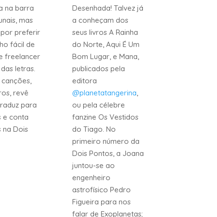
a na barra
Desenhada! Talvez já
unais, mas
a conheçam dos
por preferir
seus livros A Rainha
ho fácil de
do Norte, Aqui É Um
e freelancer
Bom Lugar, e Mana,
das letras.
publicados pela
 canções,
editora
vros, revê
@planetatangerina
,
traduz para
ou pela célebre
s e conta
fanzine Os Vestidos
s na Dois
do Tiago. No
primeiro número da
Dois Pontos, a Joana
juntou-se ao
engenheiro
astrofísico Pedro
Figueira para nos
falar de Exoplanetas;