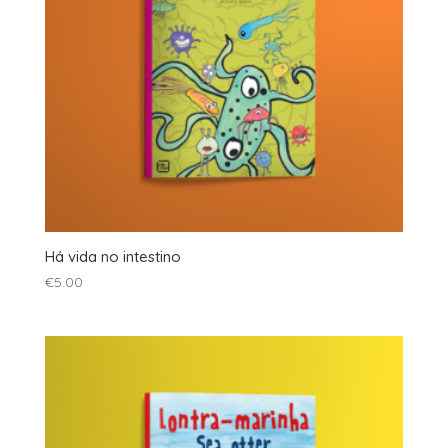
Há vida no intestino
€
5.00