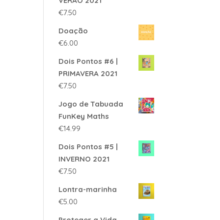
VERÃO 2021
€
7.50
Doação
€
6.00
Dois Pontos #6 |
PRIMAVERA 2021
€
7.50
Jogo de Tabuada
FunKey Maths
€
14.99
Dois Pontos #5 |
INVERNO 2021
€
7.50
Lontra-marinha
€
5.00
Proteger a Vida