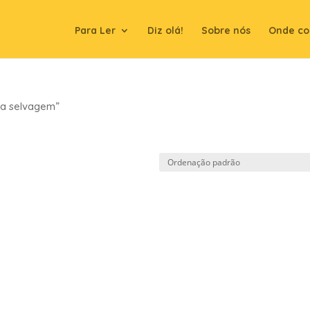
Para Ler
Diz olá!
Sobre nós
Onde co
da selvagem”