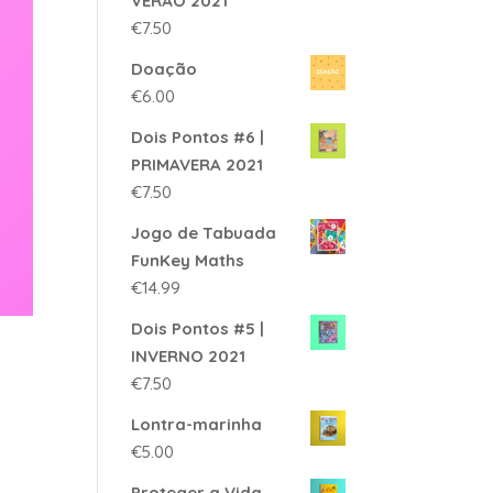
VERÃO 2021
€
7.50
Doação
€
6.00
Dois Pontos #6 |
PRIMAVERA 2021
€
7.50
Jogo de Tabuada
FunKey Maths
€
14.99
Dois Pontos #5 |
INVERNO 2021
€
7.50
Lontra-marinha
€
5.00
m
Proteger a Vida