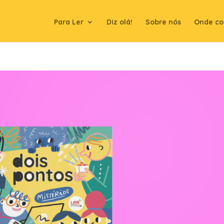
Para Ler
Diz olá!
Sobre nós
Onde co