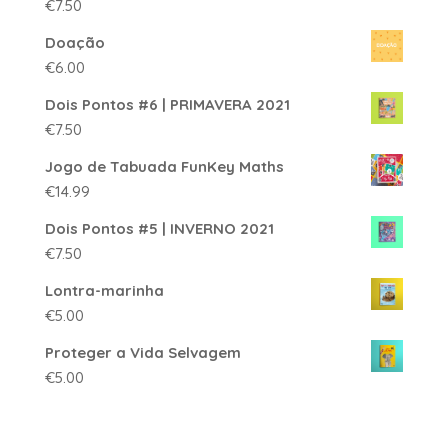
€
7.50
Doação
€
6.00
Dois Pontos #6 | PRIMAVERA 2021
€
7.50
Jogo de Tabuada FunKey Maths
€
14.99
Dois Pontos #5 | INVERNO 2021
€
7.50
Lontra-marinha
€
5.00
Proteger a Vida Selvagem
€
5.00