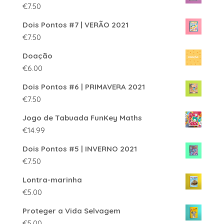
€
7.50
Dois Pontos #7 | VERÃO 2021
€
7.50
Doação
€
6.00
Dois Pontos #6 | PRIMAVERA 2021
€
7.50
Jogo de Tabuada FunKey Maths
€
14.99
Dois Pontos #5 | INVERNO 2021
€
7.50
Lontra-marinha
€
5.00
Proteger a Vida Selvagem
€
5.00