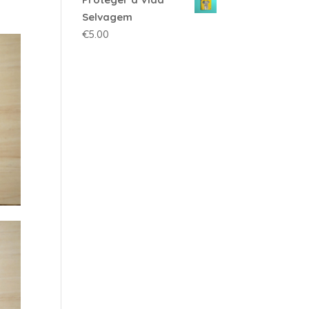
Selvagem
€
5.00