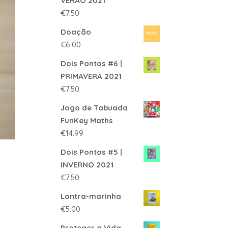
VERÃO 2021
€
7.50
Doação
€
6.00
Dois Pontos #6 |
PRIMAVERA 2021
€
7.50
Jogo de Tabuada
FunKey Maths
€
14.99
Dois Pontos #5 |
INVERNO 2021
€
7.50
Lontra-marinha
€
5.00
Proteger a Vida