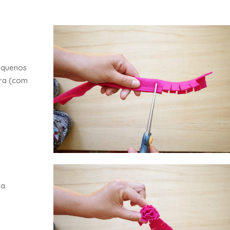
pequenos
ira (com
a.