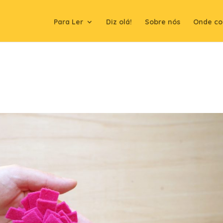
Para Ler
Diz olá!
Sobre nós
Onde co