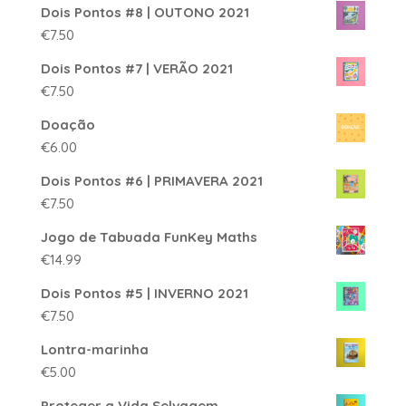
Dois Pontos #8 | OUTONO 2021
€
7.50
Dois Pontos #7 | VERÃO 2021
€
7.50
Doação
€
6.00
Dois Pontos #6 | PRIMAVERA 2021
€
7.50
Jogo de Tabuada FunKey Maths
€
14.99
Dois Pontos #5 | INVERNO 2021
€
7.50
Lontra-marinha
€
5.00
Proteger a Vida Selvagem