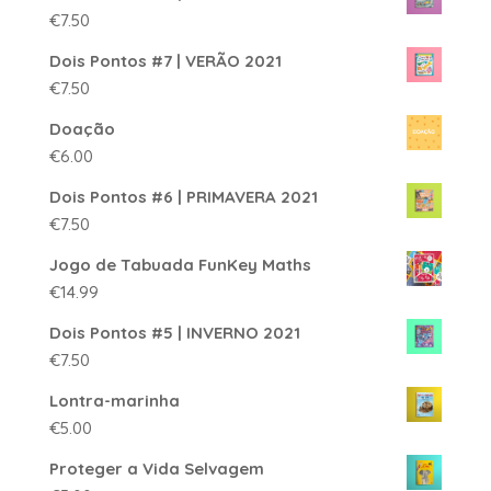
€
7.50
Dois Pontos #7 | VERÃO 2021
€
7.50
Doação
€
6.00
Dois Pontos #6 | PRIMAVERA 2021
€
7.50
Jogo de Tabuada FunKey Maths
€
14.99
Dois Pontos #5 | INVERNO 2021
€
7.50
Lontra-marinha
€
5.00
Proteger a Vida Selvagem