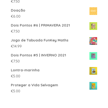
€
7.50
Doação
€
6.00
Dois Pontos #6 | PRIMAVERA 2021
€
7.50
Jogo de Tabuada FunKey Maths
€
14.99
Dois Pontos #5 | INVERNO 2021
€
7.50
Lontra-marinha
€
5.00
Proteger a Vida Selvagem
€
5.00