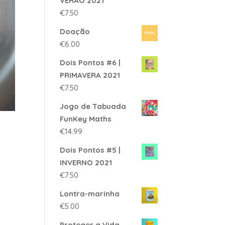
VERÃO 2021
€
7.50
Doação
€
6.00
Dois Pontos #6 |
PRIMAVERA 2021
€
7.50
Jogo de Tabuada
FunKey Maths
€
14.99
Dois Pontos #5 |
INVERNO 2021
€
7.50
Lontra-marinha
€
5.00
Proteger a Vida