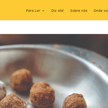
Para Ler
Diz olá!
Sobre nós
Onde co